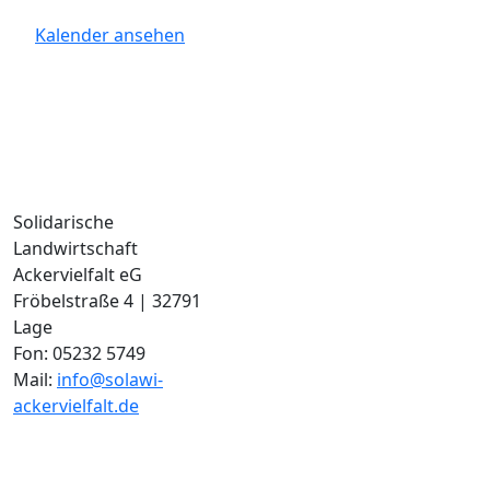
Kalender ansehen
In Partnerschaft mit:
Solidarische
Landwirtschaft
Ackervielfalt eG
Fröbelstraße 4 | 32791
Lage
Wir sind von Anfang an
Fon: 05232 5749
gerne und aus vollster
Mail:
info@solawi-
Überzeugung für Euch
ackervielfalt.de
bio-zertifiziert! DE-ÖKO-
022