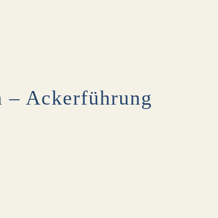
en – Ackerführung
0