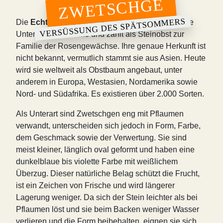
ZWETSCHGE
VERSÜSSUNG DES SPÄTSOMMERS
Die
Echte
Zwetschge
(
Prunus domestica
) ist eine
Unterart der Pflaume und zählt als Steinobst zur
Familie der Rosengewächse. Ihre genaue Herkunft ist
nicht bekannt, vermutlich stammt sie aus Asien. Heute
wird sie weltweit als Obstbaum angebaut, unter
anderem in Europa, Westasien, Nordamerika sowie
Nord- und Südafrika. Es existieren über 2.000 Sorten.
Als Unterart sind Zwetschgen eng mit Pflaumen
verwandt, unterscheiden sich jedoch in Form, Farbe,
dem Geschmack sowie der Verwertung. Sie sind
meist kleiner, länglich oval geformt und haben eine
dunkelblaue bis violette Farbe mit weißlichem
Überzug. Dieser natürliche Belag schützt die Frucht,
ist ein Zeichen von Frische und wird längerer
Lagerung weniger. Da sich der Stein leichter als bei
Pflaumen löst und sie beim Backen weniger Wasser
verlieren und die Form beibehalten, eignen sie sich